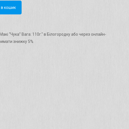
 в кошик
кі “Чука” Вага: 110г." в Білогородку або через онлайн-
римати знижку 5%