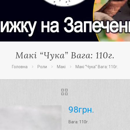
Макі “Чука” Вага: 110г.
Головна
Роли
Макі
Макі “Чука” Вага: 110г.
98
грн.
Вага: 110г.