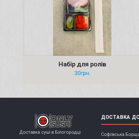
Набір для ролів
30
грн.
ДОСТАВКА Д
Доставка суші в Білогородці
Софіївська Борща