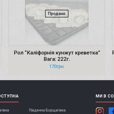
Продано
Рол “Каліфорнія кунжут креветка”
Вага: 222г.
170
грн.
ОСТУПНА
МИ В С
гівка
Південна Борщагівка