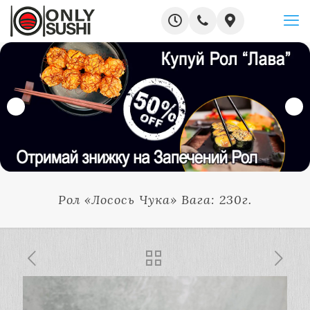
Рол «Лосось Чука» Вага: 230г.