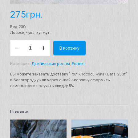
275
грн.
Вес: 230г.
Лосось, чука, кунжут.
Количество
В корзину
товара
Рол
"Лосось
Категории:
Диетические роллы
,
Роллы
Чука"
Вага:
Вы можете заказать доставку "Рол «Лосось Чука» Вага: 230г."
230г.
в Белогородку или через онлайн-корзину оформить
самовывоз и получить скидку 5%
Похожие