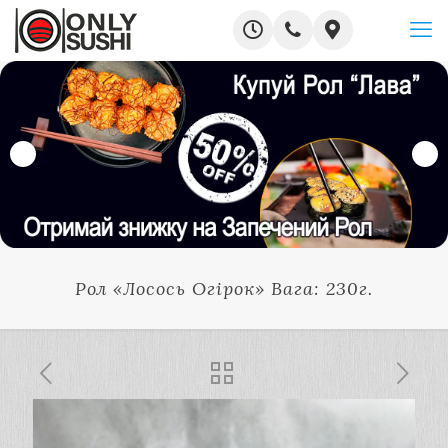
Рол «Лосось Огірок» Вага: 230г.