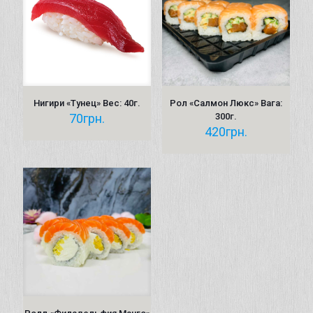
Нигири «Тунец» Вес: 40г.
Рол «Салмон Люкс» Вага:
70
грн.
300г.
420
грн.