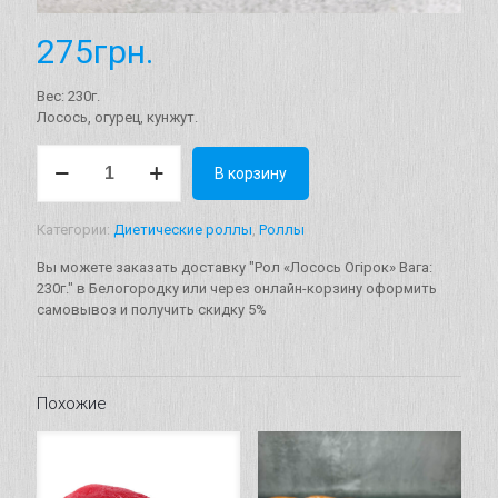
275
грн.
Вес: 230г.
Лосось, огурец, кунжут.
Количество
В корзину
товара
Рол
"Лосось
Категории:
Диетические роллы
,
Роллы
Огірок"
Вага:
Вы можете заказать доставку "Рол «Лосось Огірок» Вага:
230г.
230г." в Белогородку или через онлайн-корзину оформить
самовывоз и получить скидку 5%
Похожие