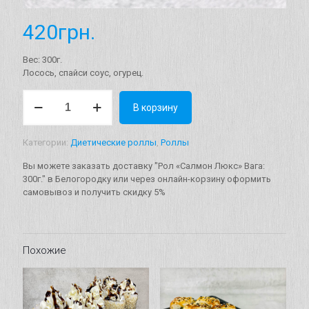
420
грн.
Вес: 300г.
Лосось, спайси соус, огурец.
Количество
В корзину
товара
Рол
"Салмон
Категории:
Диетические роллы
,
Роллы
Люкс"
Вага:
Вы можете заказать доставку "Рол «Салмон Люкс» Вага:
300г.
300г." в Белогородку или через онлайн-корзину оформить
самовывоз и получить скидку 5%
Похожие