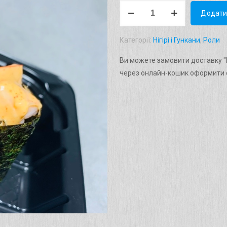
Гункан
Додати
"Cпайсі
ебі"
Категорії:
Нігірі і Гункани
,
Роли
(гострий).
Вага:
Ви можете замовити доставку "Гу
40г.
через онлайн-кошик оформити с
кількість