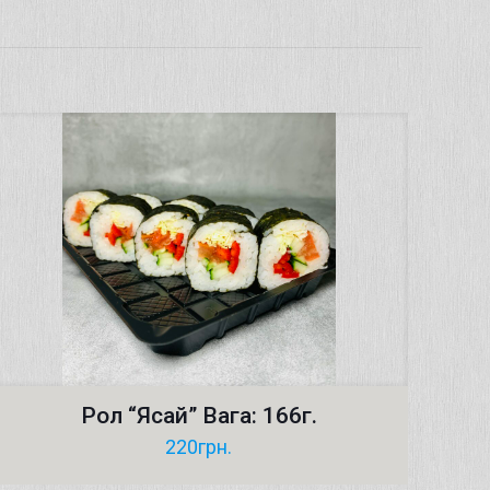
Рол “Ясай” Вага: 166г.
220
грн.