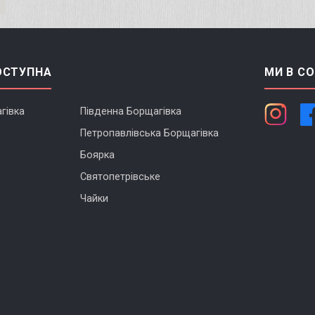
ОСТУПНА
МИ В С
гівка
Південна Борщагівка
Петропавлівська Борщагівка
Боярка
Святопетрівське
Чайки