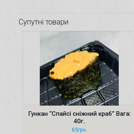
Супутні товари
Гункан “Cпайсі сніжний краб” Вага:
40г.
65
грн.