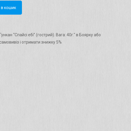
 в кошик
нкан “Cпайсі ебі” (гострий). Вага: 40г." в Боярку або
амовивіз і отримати знижку 5%