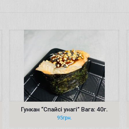
Гункан “Cпайсі унагi” Вага: 40г.
95
грн.