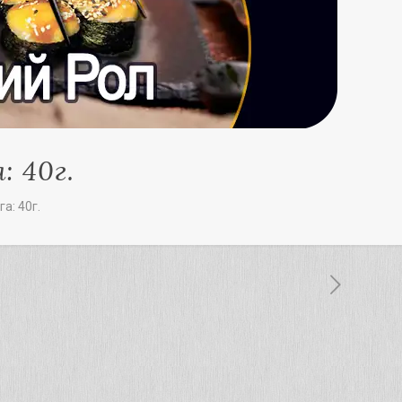
: 40г.
га: 40г.