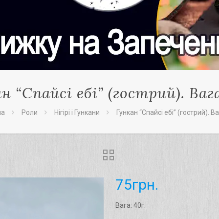
н “Cпайсі ебі” (гострий). Вага
на
Роли
Нігірі і Гункани
Гункан “Cпайсі ебі” (гострий). Ва
75
грн.
Вага: 40г.