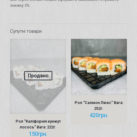
знижку 5%
Супутні товари
Продано
Рол “Салмон Люкс” Вага:
252г.
420
грн.
Рол “Каліфорнія кунжут
лосось” Вага: 222г.
150
грн.