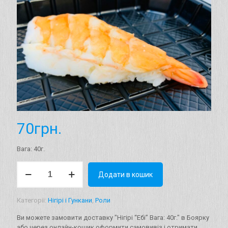
70
грн.
Вага: 40г.
Нігірі
Додати в кошик
"Ебі"
Вага:
40г.
Категорії:
Нігірі і Гункани
,
Роли
кількість
Ви можете замовити доставку "Нігірі “Ебі” Вага: 40г." в Боярку
або через онлайн-кошик оформити самовивіз і отримати