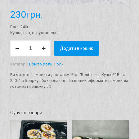
230
грн.
Вага: 240г.
Курка, сир, стружка тунця.
Рол
Додати в кошик
"Боніто
Чіз
Кунсей"
Категорії:
Боніто роли
,
Роли
Вага:
240г.
Ви можете замовити доставку "Рол “Боніто Чіз Кунсей” Вага:
кількість
240г." в Боярку або через онлайн-кошик оформити самовивіз
і отримати знижку 5%
Супутні товари