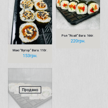
Рол “Ясай” Вага: 166г.
220
грн.
Макі “Вугор” Вага: 110г.
153
грн.
Продано