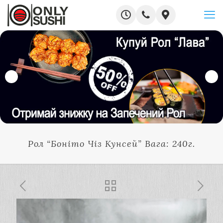
Рол “Боніто Чіз Кунсей” Вага: 240г.