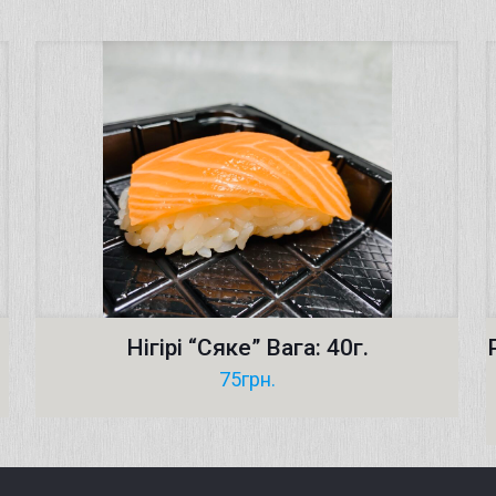
Нігірі “Сяке” Вага: 40г.
75
грн.