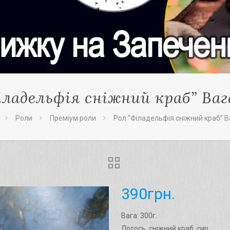
іладельфія сніжний краб” Вага
Роли
Преміум роли
Рол “Філадельфія сніжний краб” Ва
390
грн.
Вага: 300г.
Лосось, сніжний краб, сир.