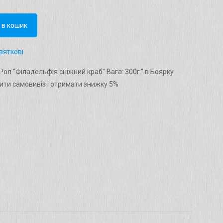
 в кошик
вяткові
ол “Філадельфія сніжний краб” Вага: 300г." в Боярку
ти самовивіз і отримати знижку 5%