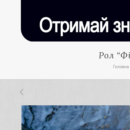
Рол “Ф
Головна