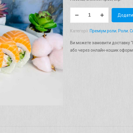
Рол
Додати
"Філадельфія
сніжний
Категорії:
Преміум роли
,
Роли
,
С
краб"
Вага:
Ви можете замовити доставку "Р
300г.
або через онлайн-кошик оформи
кількість