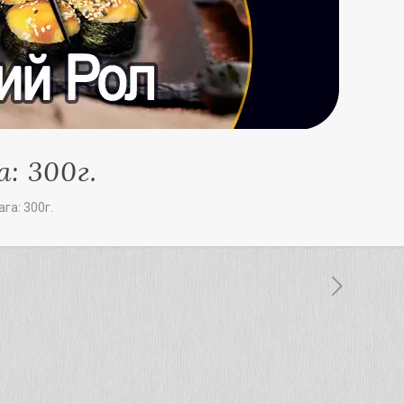
: 300г.
га: 300г.