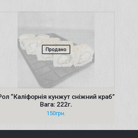
Продано
Рол “Каліфорнія кунжут сніжний краб”
Вага: 222г.
150
грн.