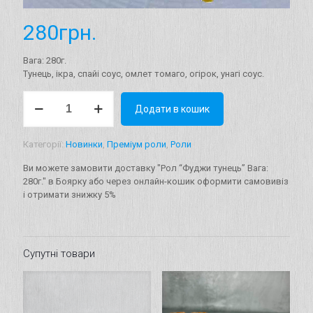
280
грн.
Вага: 280г.
Тунець, ікра, спайі соус, омлет томаго, огірок, унагі соус.
Рол
Додати в кошик
"Фуджи
тунець"
Вага:
Категорії:
Новинки
,
Преміум роли
,
Роли
280г.
кількість
Ви можете замовити доставку "Рол “Фуджи тунець” Вага:
280г." в Боярку або через онлайн-кошик оформити самовивіз
і отримати знижку 5%
Супутні товари