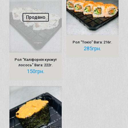
Продано
Рол “Токіо” Вага: 216г.
285
грн.
Рол “Каліфорнія кунжут
лосось” Вага: 222г.
150
грн.