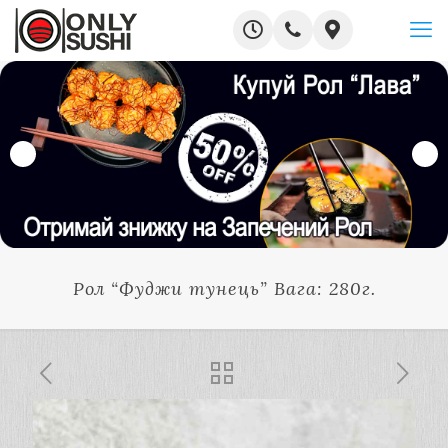
Рол “Фуджи тунець” Вага: 280г.