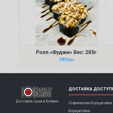
Ролл «Фуджи» Вес: 285г.
280
грн.
ДОСТАВКА ДОСТУП
Доставка суши в Боярке
Софиевская Борщаговка
Борщаговка