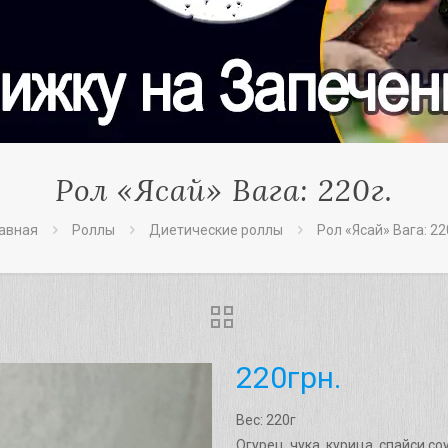
Рол «Ясай» Вага: 220г.
лавная
Роллы
Диетические роллы
Рол «Ясай» Вага: 22
220
грн.
Вес: 220г
Огурец, чука, курица, спайси соу