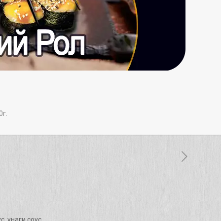
0г.
с, унаги соус