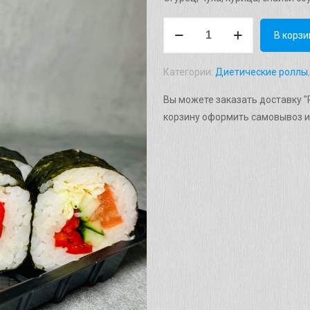
Количество
В корзи
товара
Рол
Категории:
Диетические роллы
"Ясай"
Вага:
Вы можете заказать доставку "Р
220г.
корзину оформить самовывоз и