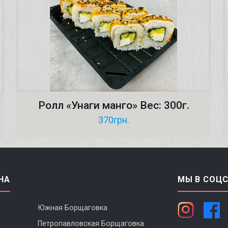
Ролл «Унаги манго» Вес: 300г.
370
грн.
НА
МЫ В СОЦ
Южная Борщаговка
Петропавловская Борщаговка