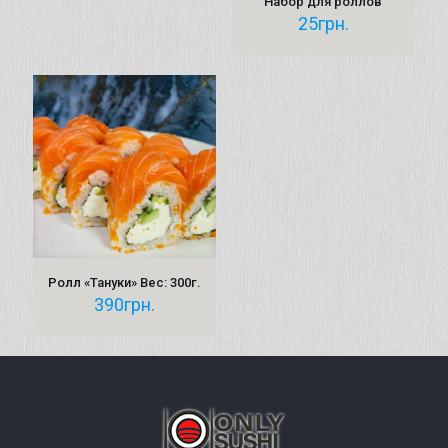
Набор для роллов
25
грн.
Ролл «Тануки» Вес: 300г.
390
грн.