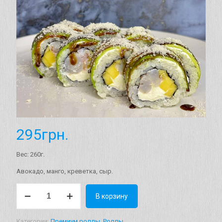
295
грн.
Вес: 260г.
Авокадо, манго, креветка, сыр.
Количество
В корзину
товара
Ролл
"Маями"
Категории:
Премиум роллы
,
Роллы