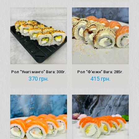
Рол “Унагі манго” Вага: 300г.
Рол “Ф’южн” Вага: 285г.
370
грн.
415
грн.