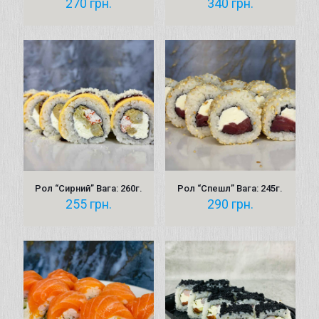
270
грн.
340
грн.
Рол “Сирний” Вага: 260г.
Рол “Спешл” Вага: 245г.
255
грн.
290
грн.