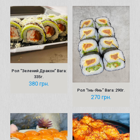
Рол “Зелений Дракон” Вага:
335г.
380
грн.
Рол “Інь-Янь” Вага: 290г.
270
грн.