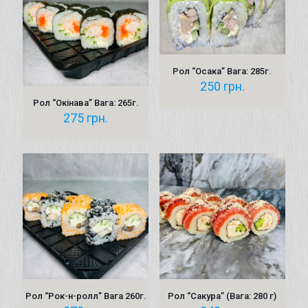
Рол “Осака” Вага: 285г.
250
грн.
Рол “Окінава” Вага: 265г.
275
грн.
Рол “Рок-н-ролл” Вага 260г.
Рол “Сакура” (Вага: 280 г)