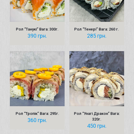
Рол “Танукі” Вага: 300г.
Рол “Тенері” Вага: 260 г.
390
грн.
285
грн.
Рол “Тропік” Вага: 295г.
Рол “Унагі Дракон” Вага:
360
грн.
320г.
450
грн.