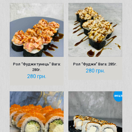
Рол “Фуджи тунець” Вага:
Рол “Фуджи” Вага: 285г.
280г.
280
грн.
280
грн.
акція