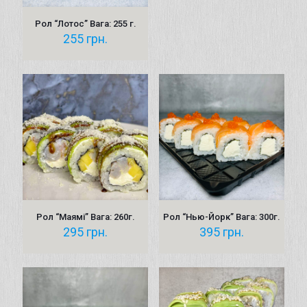
Рол “Лотос” Вага: 255 г.
255
грн.
Рол “Маямі” Вага: 260г.
Рол “Нью-Йорк” Вага: 300г.
295
грн.
395
грн.