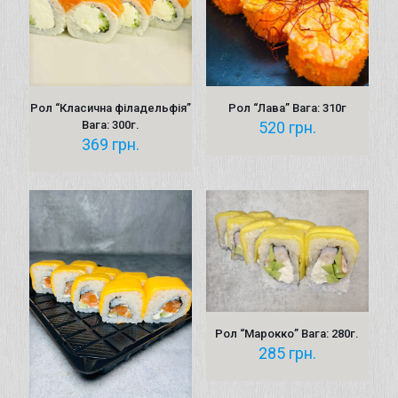
Рол “Класична філадельфія”
Рол “Лава” Вага: 310г
Вага: 300г.
520
грн.
369
грн.
Рол “Марокко” Вага: 280г.
285
грн.