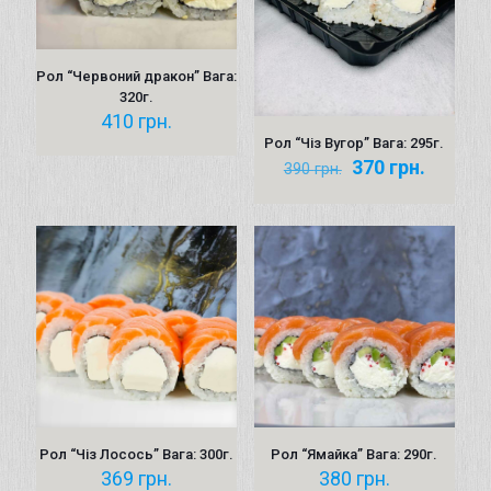
Рол “Червоний дракон” Вага:
320г.
410
грн.
Рол “Чіз Вугор” Вага: 295г.
Оригінальна
Поточн
370
грн.
390
грн.
ціна:
ціна:
390 грн..
370 грн
Рол “Чіз Лосось” Вага: 300г.
Рол “Ямайка” Вага: 290г.
369
грн.
380
грн.