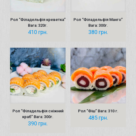
Рол “Філадельфія креветка”
Рол “Філадельфія Манго”
Вага: 320г.
Вага: 300г.
410
грн.
380
грн.
Рол “Філадельфія сніжний
Рол “Фіш” Вага: 310 г.
краб” Вага: 300г.
485
грн.
390
грн.