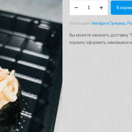
Количество
В корзи
товара
Гункан
Категории:
Нигири и Гунканы
,
Р
"Краб
микс"
Вы можете заказать доставку "Г
Вес:
корзину оформить самовывоз и
60г.