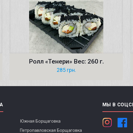
Ролл «Тенери» Вес: 260 г.
285
грн.
А
МЫ В СОЦС
Южная Борщаговка
Петропавловская Борщаговка