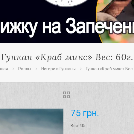
Гункан «Краб микс» Вес: 60г.
вная
Роллы
Нигири и Гунканы
Гункан «Краб микс» Вес: 
75
грн.
Вес: 40г.