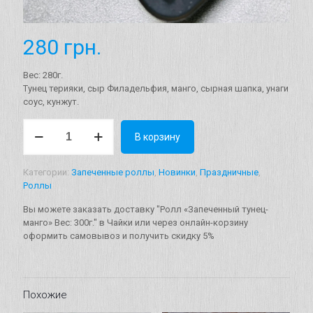
280
грн.
Вес: 280г.
Тунец терияки, сыр Филадельфия, манго, сырная шапка, унаги
соус, кунжут.
Количество
В корзину
товара
Ролл
"Запеченный
Категории:
Запеченные роллы
,
Новинки
,
Праздничные
,
тунец-
Роллы
манго"
Вес:
Вы можете заказать доставку "Ролл «Запеченный тунец-
300г.
манго» Вес: 300г." в Чайки или через онлайн-корзину
оформить самовывоз и получить скидку 5%
Похожие