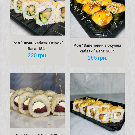
Рол “Окунь кабаякі Огірок”
Рол “Запечений з окунeм
Вага: 184г.
кабаякі” Вага: 300г.
230
грн.
265
грн.