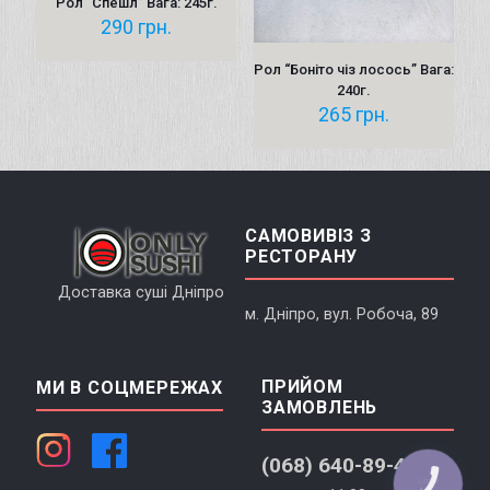
Рол “Спешл” Вага: 245г.
290
грн.
Рол “Боніто чіз лосось” Вага:
240г.
265
грн.
САМОВИВІЗ З
РЕСТОРАНУ
Доставка суші Дніпро
м. Дніпро, вул. Робоча, 89
ПРИЙОМ
МИ В СОЦМЕРЕЖАХ
ЗАМОВЛЕНЬ
(068) 640-89-45
КНОПКА
СВЯЗИ