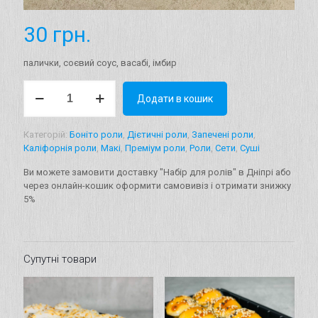
30
грн.
палички, соєвий соус, васабі, імбир
Набір
Додати в кошик
для
ролів
кількість
Категорій:
Боніто роли
,
Дієтичні роли
,
Запечені роли
,
Каліфорнія роли
,
Макі
,
Преміум роли
,
Роли
,
Сети
,
Суші
Ви можете замовити доставку "Набір для ролів" в Дніпрі або
через онлайн-кошик оформити самовивіз і отримати знижку
5%
Супутні товари