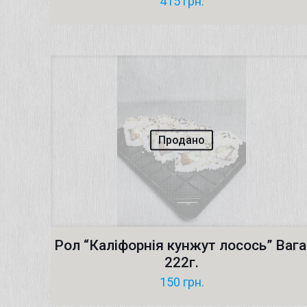
415
грн.
Продано
Рол “Каліфорнія кунжут лосось” Вага
222г.
150
грн.