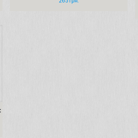
265
грн.
: