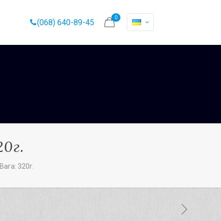
0
(068) 640-89-45
20г.
Вага: 320г.