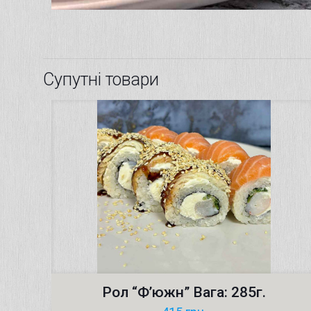
Супутні товари
Рол “Ф’южн” Вага: 285г.