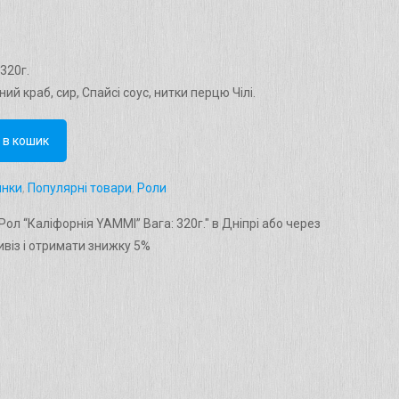
320г.
ний краб, сир, Спайсі соус, нитки перцю Чілі.
 в кошик
инки
,
Популярні товари
,
Роли
ол “Каліфорнія YAMMI” Вага: 320г." в Дніпрі або через
віз і отримати знижку 5%