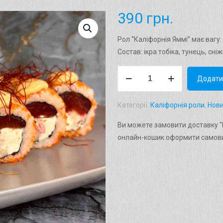
390
грн.
Рол “Каліфорнія Яммі” має вагу: 
Состав: ікра тобіка, тунець, сніж
Рол
Додати
"Каліфорнія
YAMMI"
Категорії:
Каліфорнія роли
,
Нов
Вага:
320г.
Ви можете замовити доставку "Р
кількість
онлайн-кошик оформити самови