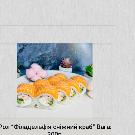
Рол “Філадельфія сніжний краб” Вага:
300г.