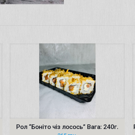
Рол “Боніто чіз лосось” Вага: 240г.