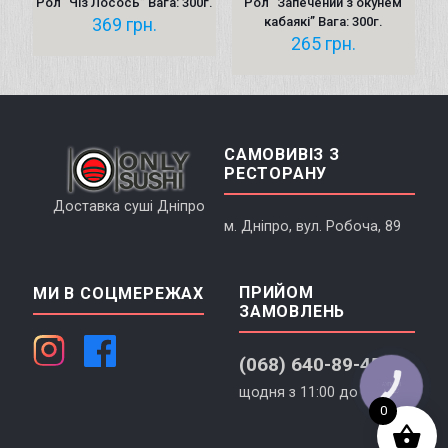
Рол “Чіз Лосось” Вага: 300г.
Рол “Запечений з окунeм
369
грн.
кабаякі” Вага: 300г.
265
грн.
САМОВИВІЗ З
РЕСТОРАНУ
Доставка суші Дніпро
м. Дніпро, вул. Робоча, 89
ПРИЙОМ
МИ В СОЦМЕРЕЖАХ
ЗАМОВЛЕНЬ
(068) 640-89-45
КНОПКА
щодня з 11:00 до 22:40
СВЯЗИ
0