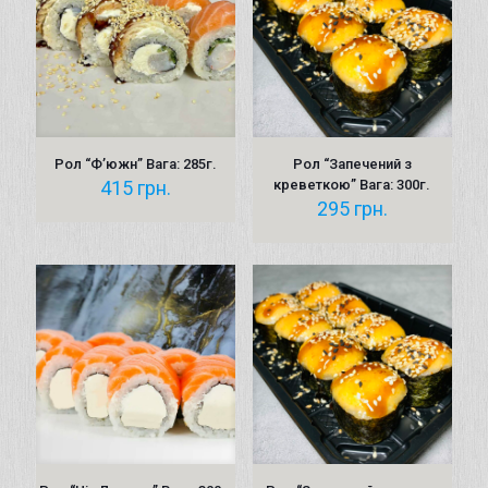
Рол “Ф’южн” Вага: 285г.
Рол “Запечений з
415
грн.
креветкою” Вага: 300г.
295
грн.