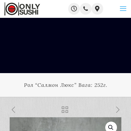
Рол “Салмон Люкс” Вага: 252г.