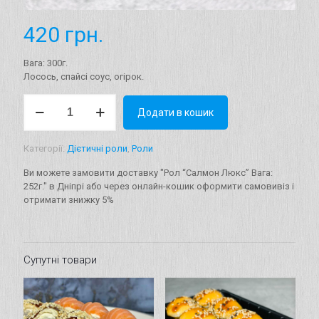
420
грн.
Вага: 300г.
Лосось, спайсі соус, огірок.
Рол
Додати в кошик
"Салмон
Люкс"
Вага:
Категорії:
Дієтичні роли
,
Роли
252г.
кількість
Ви можете замовити доставку "Рол “Салмон Люкс” Вага:
252г." в Дніпрі або через онлайн-кошик оформити самовивіз і
отримати знижку 5%
Супутні товари