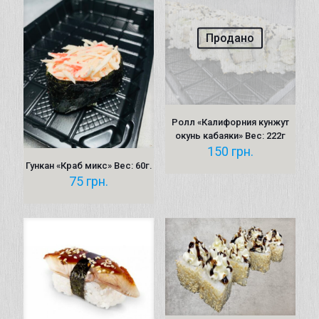
Продано
Ролл «Калифорния кунжут
окунь кабаяки» Вес: 222г
150
грн.
Гункан «Краб микс» Вес: 60г.
75
грн.