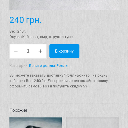
240
грн.
Вес: 240г.
Oкунь «Кабаяки», сыр, стружка тунця.
Количество
В корзину
товара
Ролл
"Бонито
Категории:
Бонито роллы
,
Роллы
чиз
окунь
Вы можете заказать доставку "Ролл «Бонито чиз окунь
кабаяки"
кабаяки» Вес: 240г." в Днепре или через онлайн-корзину
Вес:
оформить самовывоз и получить скидку 5%
240г.
Похожие