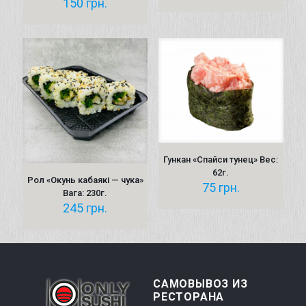
150
грн.
Гункан «Спайси тунец» Вес:
62г.
Рол «Окунь кабаякі — чука»
75
грн.
Вага: 230г.
245
грн.
САМОВЫВОЗ ИЗ
РЕСТОРАНА