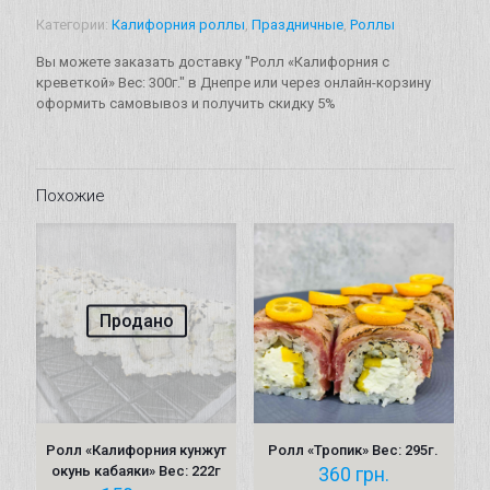
"Калифорния
Категории:
Калифорния роллы
,
Праздничные
,
Роллы
с
креветкой"
Вы можете заказать доставку "Ролл «Калифорния с
Вес:
креветкой» Вес: 300г." в Днепре или через онлайн-корзину
300г.
оформить самовывоз и получить скидку 5%
Похожие
Продано
Ролл «Калифорния кунжут
Ролл «Тропик» Вес: 295г.
окунь кабаяки» Вес: 222г
360
грн.