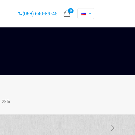
0
(068) 640-89-45
 285г.