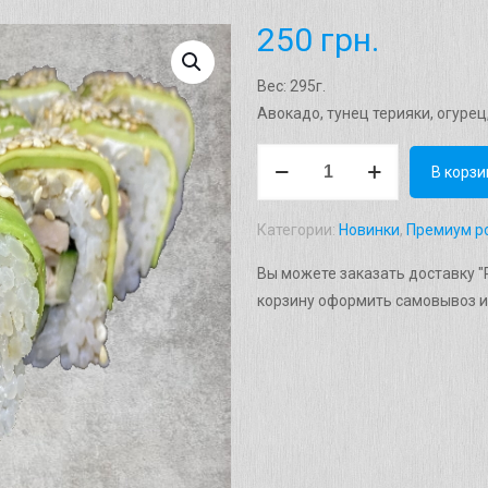
250
грн.
Вес: 295г.
Авокадо, тунец терияки, огурец,
Количество
В корзи
товара
Ролл
Категории:
Новинки
,
Премиум р
"Осака"
Вес:
Вы можете заказать доставку "Р
285г.
корзину оформить самовывоз и