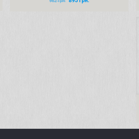
895
грн.
962
грн.
цена
цена:
составляла
895 грн..
962 грн..