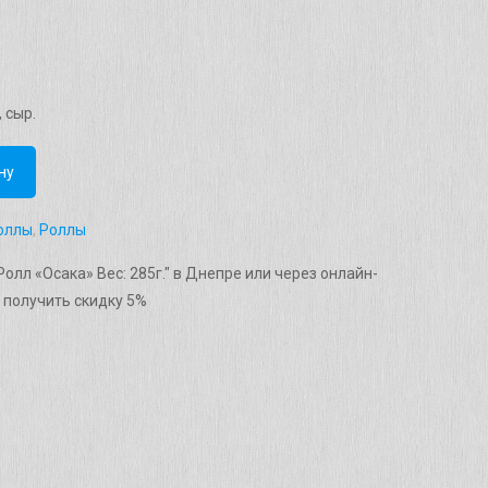
 сыр.
ну
оллы
,
Роллы
олл «Осака» Вес: 285г." в Днепре или через онлайн-
 получить скидку 5%