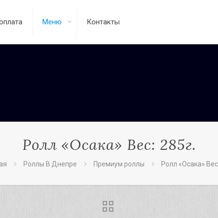
оплата
Меню
Контакты
Ролл «Осака» Вес: 285г.
ая
Роллы В Днепре
Премиум роллы
Ролл «Осака» Вес: