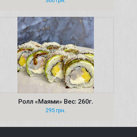
360
грн.
Ролл «Маями» Вес: 260г.
295
грн.