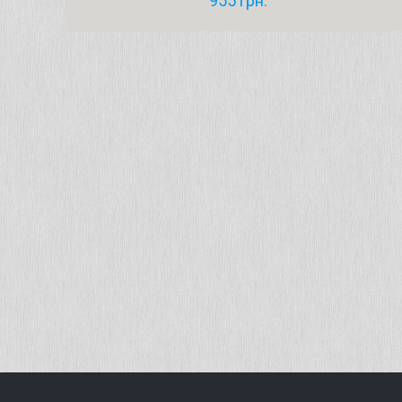
955
грн.