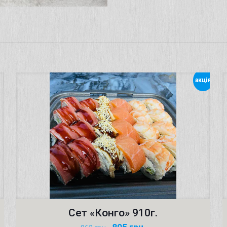
акція
Сет «Конго» 910г.
Первоначальная
Текущая