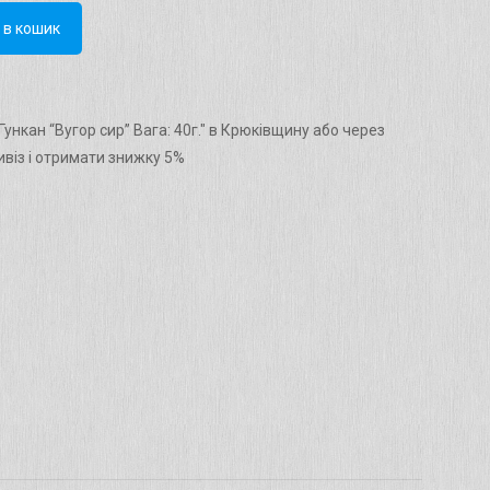
 в кошик
ункан “Bугор сир” Вага: 40г." в Крюківщину або через
віз і отримати знижку 5%