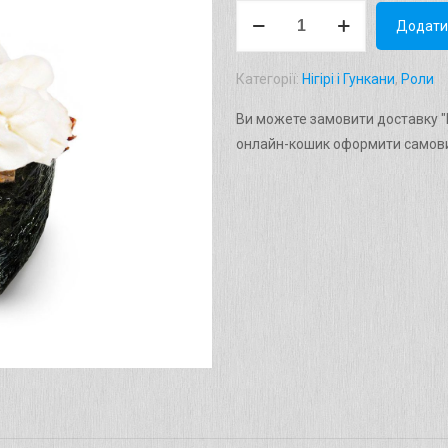
Гункан
Додати
"Bугор
сир"
Категорії:
Нігірі і Гункани
,
Роли
Вага:
40г.
Ви можете замовити доставку "Г
кількість
онлайн-кошик оформити самови