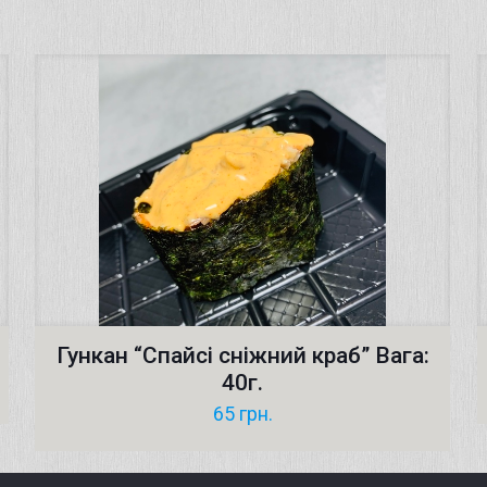
Гункан “Cпайсі сніжний краб” Вага:
40г.
65
грн.