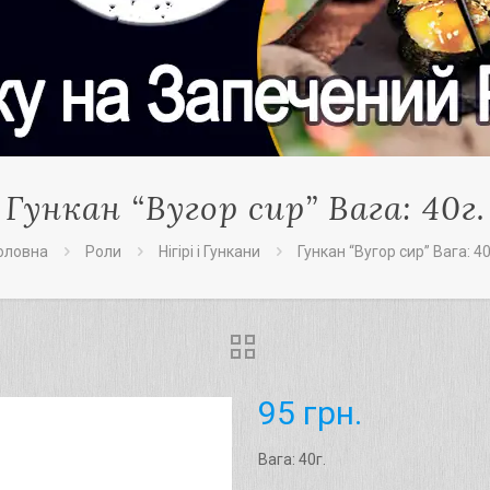
Гункан “Bугор сир” Вага: 40г.
оловна
Роли
Нігірі і Гункани
Гункан “Bугор сир” Вага: 40
95
грн.
Вага: 40г.