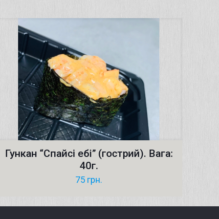
Гункан “Cпайсі ебі” (гострий). Вага:
40г.
75
грн.