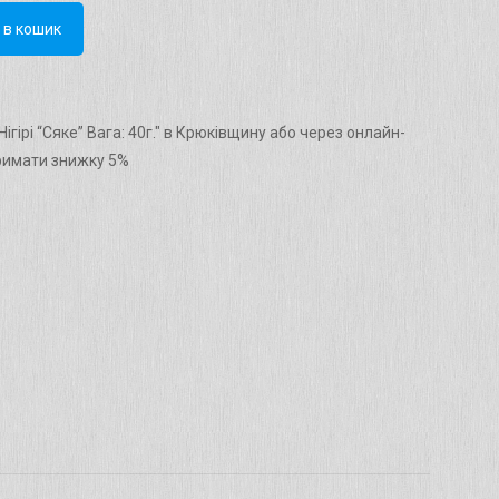
 в кошик
гірі “Сяке” Вага: 40г." в Крюківщину або через онлайн-
римати знижку 5%