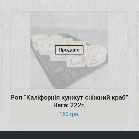
Продано
Рол “Каліфорнія кунжут сніжний краб”
Вага: 222г.
150
грн.