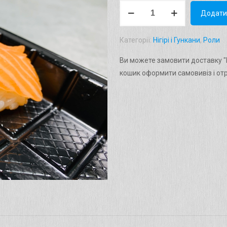
Нігірі
Додати
"Сяке"
Вага:
Категорії:
Нігірі і Гункани
,
Роли
40г.
кількість
Ви можете замовити доставку "Ні
кошик оформити самовивіз і от