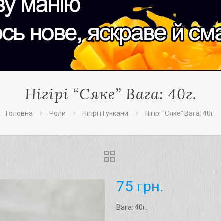
Нігірі “Сяке” Вага: 40г.
Головна
Роли
Нігірі і Гункани
Нігірі “Сяке” Вага: 40г.
75
грн.
Вага: 40г.