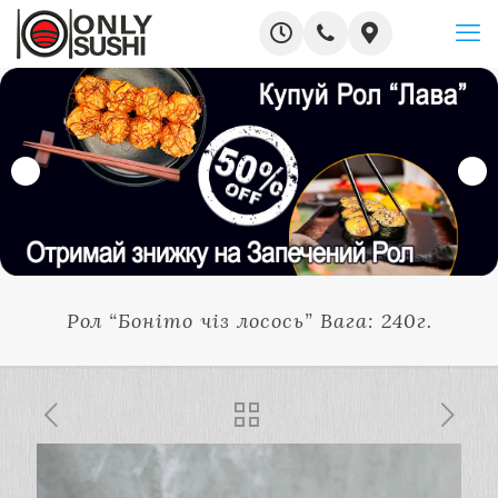
Рол “Боніто чіз лосось” Вага: 240г.