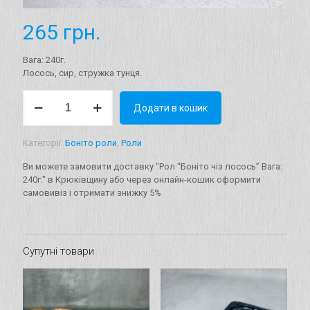
265
грн.
Вага: 240г.
Лосось, сир, стружка тунця.
Рол
Додати в кошик
"Боніто
чіз
лосось"
Категорії:
Боніто роли
,
Роли
Вага:
240г.
Ви можете замовити доставку "Рол “Боніто чіз лосось” Вага:
кількість
240г." в Крюківщину або через онлайн-кошик оформити
самовивіз і отримати знижку 5%
Супутні товари