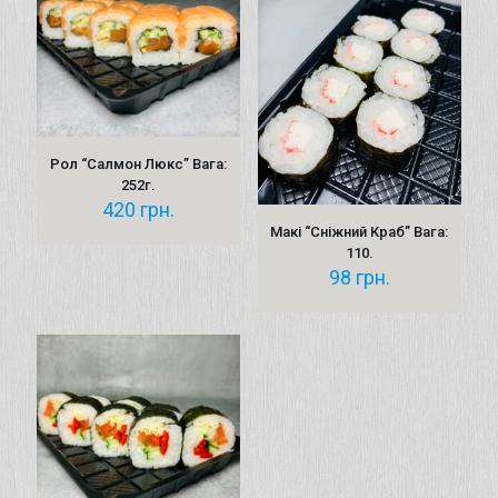
Рол “Салмон Люкс” Вага:
252г.
420
грн.
Макі “Сніжний Краб” Вага:
110.
98
грн.