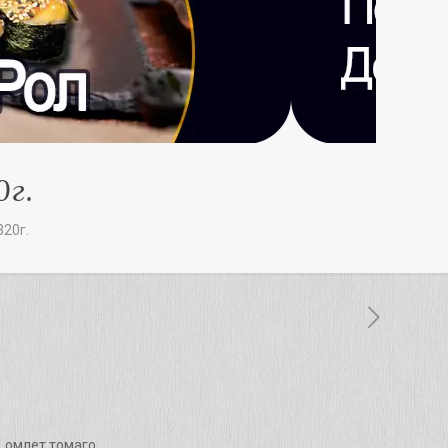
0г.
320г.
, омлет томаго.