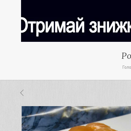
Ро
Гол