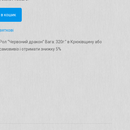
 в кошик
вяткові
ол “Червоний дракон” Вага: 320г." в Крюківщину або
амовивіз і отримати знижку 5%