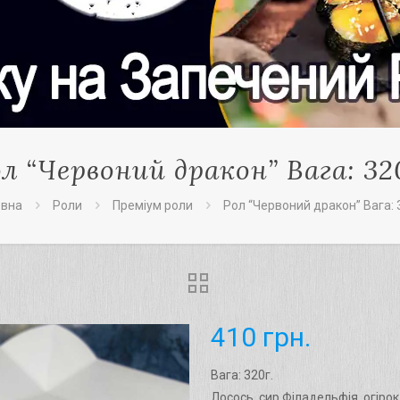
л “Червоний дракон” Вага: 32
овна
Роли
Преміум роли
Рол “Червоний дракон” Вага: 
410
грн.
Вага: 320г.
Лосось, сир Філадельфія, огірок