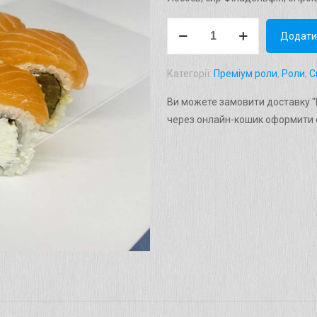
Рол
Додати
"Червоний
дракон"
Категорії:
Преміум роли
,
Роли
,
С
Вага:
320г.
Ви можете замовити доставку "Р
кількість
через онлайн-кошик оформити с