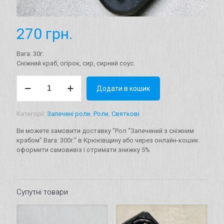
270
грн.
Вага: 30г.
Сніжний краб, огірок, сир, сирний соус.
Рол
Додати в кошик
"Запечений
з
сніжним
Категорії:
Запечені роли
,
Роли
,
Святкові
крабом"
Вага:
Ви можете замовити доставку "Рол “Запечений з сніжним
300г.
крабом” Вага: 300г." в Крюківщину або через онлайн-кошик
кількість
оформити самовивіз і отримати знижку 5%
Супутні товари