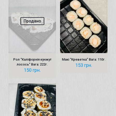
Продано
Рол “Каліфорнія кунжут
Макі “Креветка” Вага: 110г.
лосось” Вага: 222г.
153
грн.
150
грн.