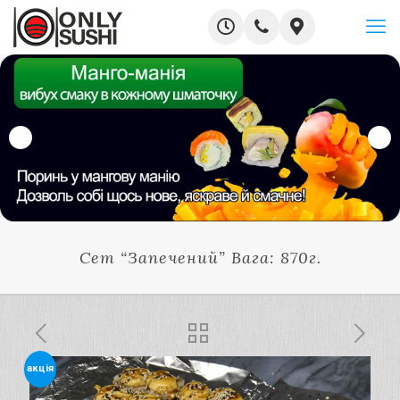
Сет “Запечений” Вага: 870г.
акція