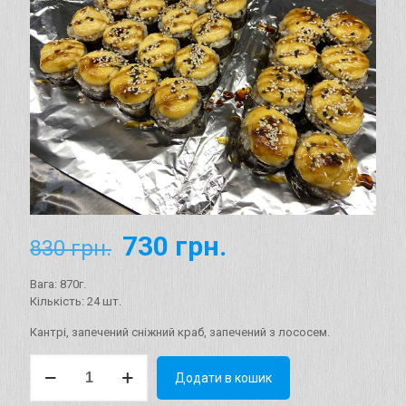
Оригінальна
Поточна
730
грн.
830
грн.
ціна:
ціна:
Вага: 870г.
830 грн..
730 грн..
Кількість: 24 шт.
Кантрі, запечений сніжний краб, запечений з лососем.
Сет
Додати в кошик
"Запечений"
Вага: