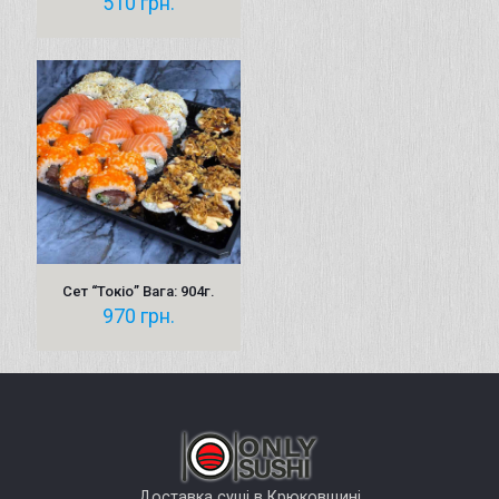
510
грн.
Сет “Токіо” Вага: 904г.
970
грн.
Доставка суші в Крюковщині