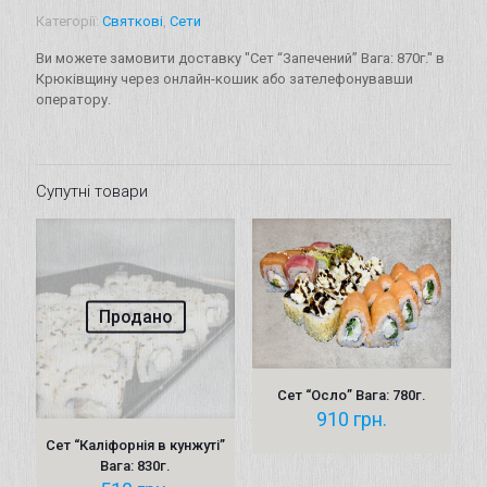
870г.
Категорії:
Святкові
,
Сети
кількість
Ви можете замовити доставку "Сет “Запечений” Вага: 870г." в
Крюківщину через онлайн-кошик або зателефонувавши
оператору.
Супутні товари
Продано
Сет “Осло” Вага: 780г.
910
грн.
Сет “Каліфорнія в кунжуті”
Вага: 830г.