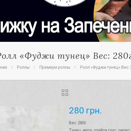
Ролл «Фуджи тунец» Вес: 280г
вная
Роллы
Премиум роллы
Ролл «Фуджи тунец» Вес: 
280
грн.
Вес: 280г.
Тунец, икра, спайси соус, омлет 