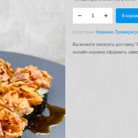
Количество
В корзи
товара
Ролл
Категории:
Новинки
,
Премиум р
"Фуджи
тунец"
Вы можете заказать доставку "
Вес:
онлайн-корзину оформить само
280г.