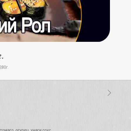
.
280г.
томаго, огурец, унаги соус.