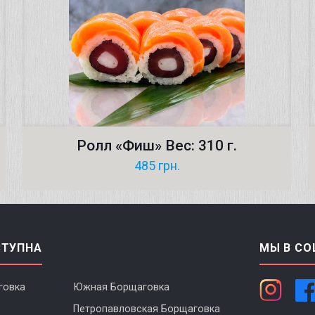
Ролл «Фиш» Вес: 310 г.
485
грн.
СТУПНА
МЫ В СО
говка
Южная Борщаговка
Петропавловская Борщаговка