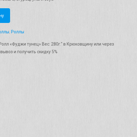
ну
оллы
,
Роллы
Ролл «Фуджи тунец» Вес: 280г." в Крюковщину или через
вывоз и получить скидку 5%