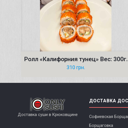
Ролл «Калифорния тунец» Вес: 300г.
310
грн.
ДОСТАВКА ДО
Доставка суши в Крюковщине
Софиевская Борща
Борщаговка