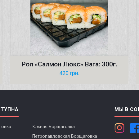
Рол «Салмон Люкс» Вага: 300г.
420
грн.
СТУПНА
МЫ В СО
говка
Южная Борщаговка
Петропавловская Борщаговка