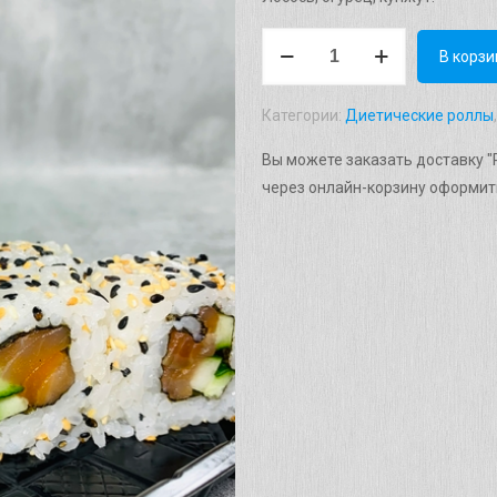
Количество
В корзи
товара
Рол
Категории:
Диетические роллы
"Лосось
Огірок"
Вы можете заказать доставку "Р
Вага:
через онлайн-корзину оформит
230г.