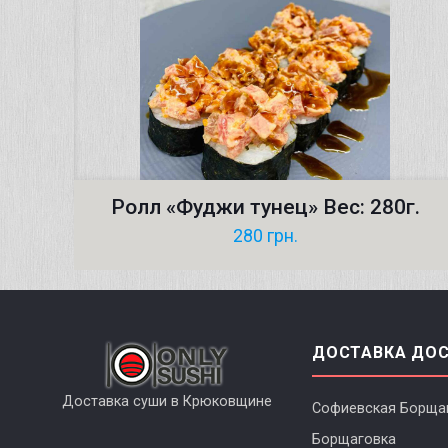
Ролл «Фуджи тунец» Вес: 280г.
280
грн.
ДОСТАВКА ДО
Доставка суши в Крюковщине
Софиевская Борща
Борщаговка