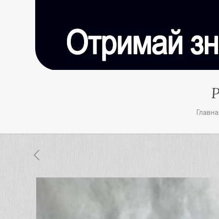
Р
Главна