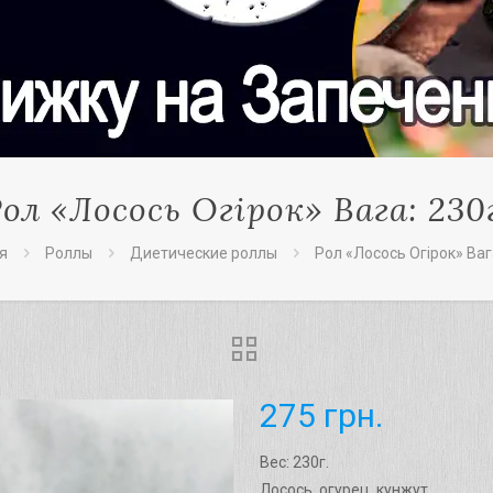
ол «Лосось Огірок» Вага: 230
я
Роллы
Диетические роллы
Рол «Лосось Огірок» Вага
275
грн.
Вес: 230г.
Лосось, огурец, кунжут.