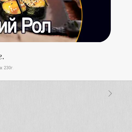
г.
: 230г.