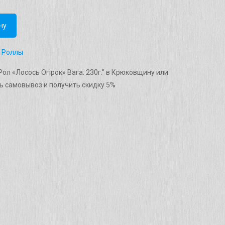
ну
,
Роллы
ол «Лосось Огірок» Вага: 230г." в Крюковщину или
ь самовывоз и получить скидку 5%