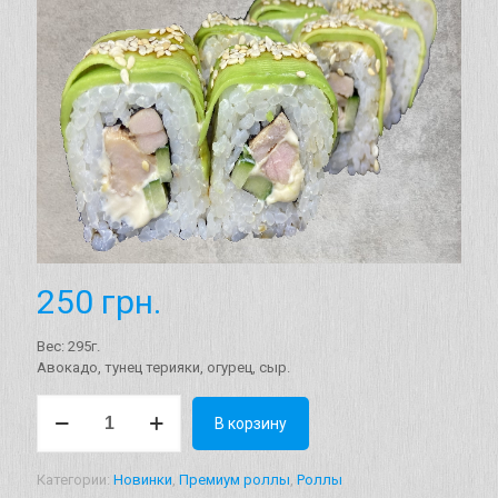
250
грн.
Вес: 295г.
Авокадо, тунец терияки, огурец, сыр.
Количество
В корзину
товара
Ролл
"Осака"
Категории:
Новинки
,
Премиум роллы
,
Роллы
Вес: