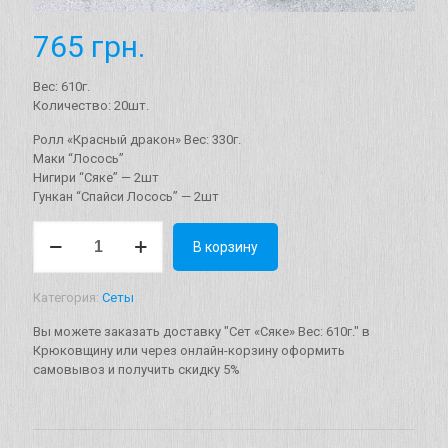
765
грн.
Вес: 610г.
Количество: 20шт.
Ролл «Красный дракон» Вес: 330г.
Маки “Лосось”
Нигири “Сяке” — 2шт
Гункан “Спайси Лосось” — 2шт
Количество
В корзину
товара
Сет
"Cяке"
Категория:
Сеты
Вес:
610г.
Вы можете заказать доставку "Сет «Cяке» Вес: 610г." в
Крюковщину или через онлайн-корзину оформить
самовывоз и получить скидку 5%