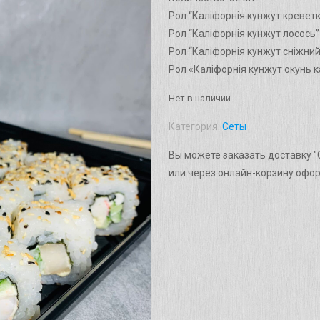
Рол “Каліфорнія кунжут креветка
Рол “Каліфорнія кунжут лосось” 
Рол “Каліфорнія кунжут сніжний 
Рол «Каліфорнія кунжут окунь к
Нет в наличии
Категория:
Сеты
Вы можете заказать доставку "
или через онлайн-корзину офо