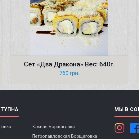
Сет «Два Дракона» Вес: 640г.
760
грн.
СТУПНА
МЫ В СО
говка
Южная Борщаговка
Петропавловская Борщаговка