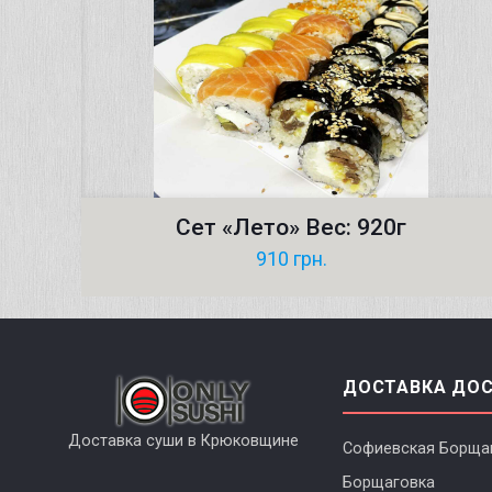
Сет «Лето» Вес: 920г
910
грн.
ДОСТАВКА ДО
Доставка суши в Крюковщине
Софиевская Борща
Борщаговка