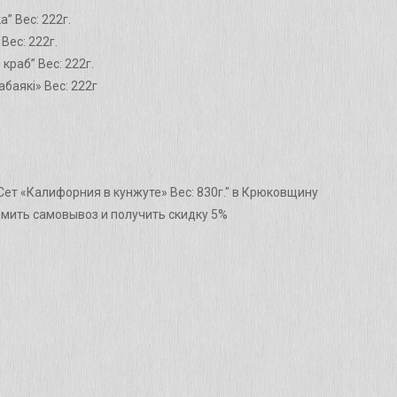
” Вес: 222г.
Вес: 222г.
краб” Вес: 222г.
абаякі» Вес: 222г
Сет «Калифорния в кунжуте» Вес: 830г." в Крюковщину
рмить самовывоз и получить скидку 5%