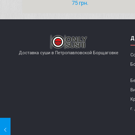
75
грн.
Д
Доставка суши в Петропавловской Борщаговке
С
Б
Б
В
К
г.