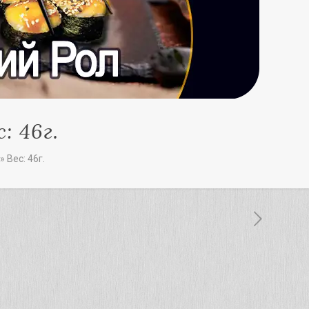
: 46г.
 Вес: 46г.