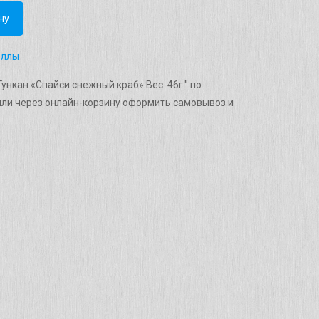
ну
оллы
ункан «Cпайси снежный краб» Вес: 46г." по
ли через онлайн-корзину оформить самовывоз и