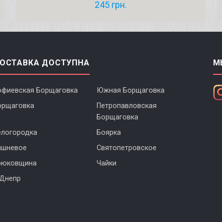
245
грн.
ОСТАВКА ДОСТУПНА
М
офиевская Борщаговка
Южная Борщаговка
орщаговка
Петропавловская
Борщаговка
елогородка
Боярка
ишневое
Святопетровское
рюковщина
Чайки
 Днепр