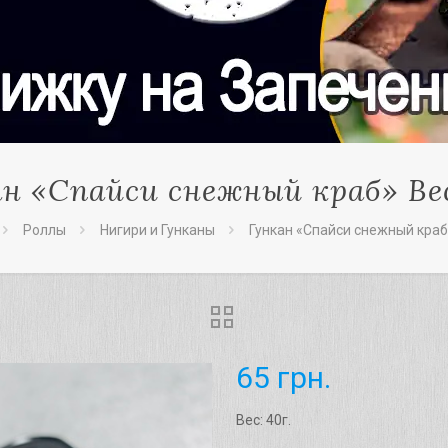
н «Cпайси снежный краб» Вес
Роллы
Нигири и Гунканы
Гункан «Cпайси снежный краб»
65
грн.
Вес: 40г.