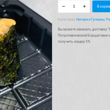
Количество
В корзи
товара
Гункан
Категории:
Нигири и Гунканы
,
Р
"Cпайси
снежный
Вы можете заказать доставку "Г
краб"
Петропавловской Борщаговке и
Вес:
получить скидку 5%
46г.