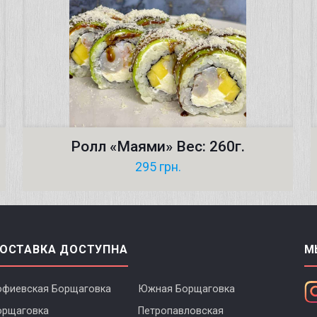
Ролл «Маями» Вес: 260г.
295
грн.
ОСТАВКА ДОСТУПНА
М
офиевская Борщаговка
Южная Борщаговка
орщаговка
Петропавловская