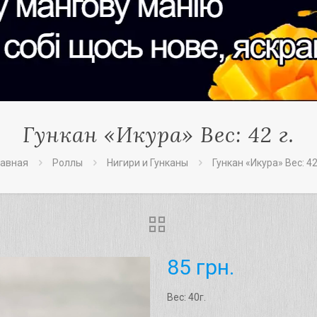
Гункан «Икура» Вес: 42 г.
лавная
Роллы
Нигири и Гунканы
Гункан «Икура» Вес: 42
85
грн.
Вес: 40г.