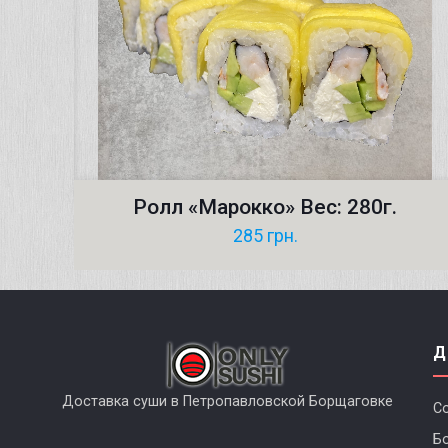
Ролл «Марокко» Вес: 280г.
285
грн.
Д
Доставка суши в Петропавловской Борщаговке
С
Б