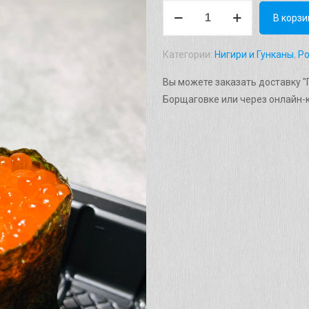
Количество
В корзи
товара
Гункан
Категории:
Нигири и Гунканы
,
Р
"Икура"
Вес:
Вы можете заказать доставку "Г
42
Борщаговке или через онлайн-
г.