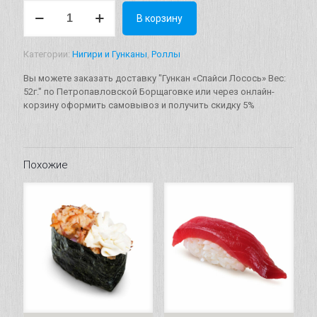
Количество
В корзину
товара
Гункан
"Спайси
Категории:
Нигири и Гунканы
,
Роллы
Лосось"
Вес:
Вы можете заказать доставку "Гункан «Спайси Лосось» Вес:
52г.
52г." по Петропавловской Борщаговке или через онлайн-
корзину оформить самовывоз и получить скидку 5%
Похожие