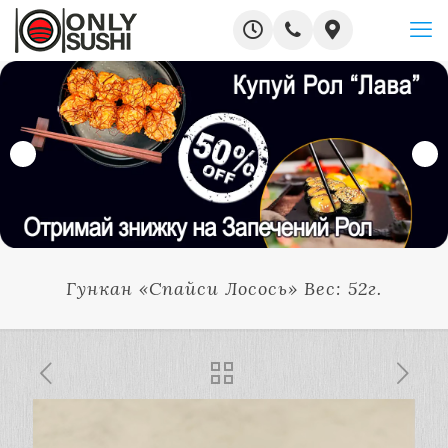
Гункан «Спайси Лосось» Вес: 52г.