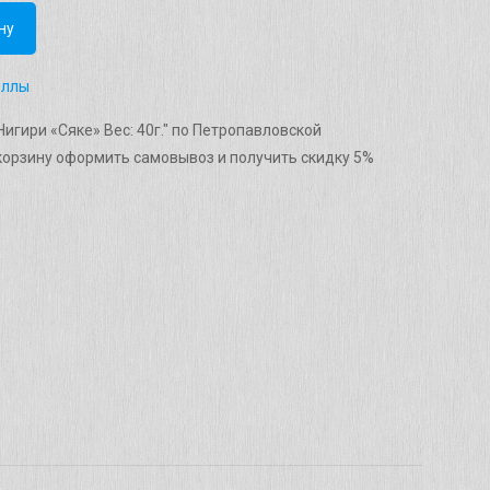
ну
оллы
игири «Сяке» Вес: 40г." по Петропавловской
корзину оформить самовывоз и получить скидку 5%