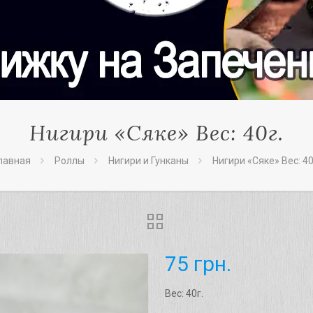
Нигири «Сяке» Вес: 40г.
лавная
Роллы
Нигири и Гунканы
Нигири «Сяке» Вес: 40
75
грн.
Вес: 40г.