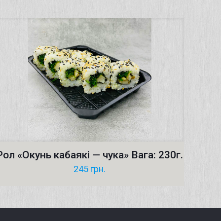
Рол «Окунь кабаякі — чука» Вага: 230г.
245
грн.