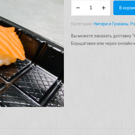
Количество
В корзи
товара
Нигири
Категории:
Нигири и Гунканы
,
Р
"Сяке"
Вес:
Вы можете заказать доставку "Н
40г.
Борщаговке или через онлайн-