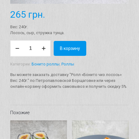
265
грн.
Вес: 240г.
Лосось, сыр, стружка тунца.
Количество
В корзину
товара
Ролл
"Бонито
Категории:
Бонито роллы
,
Роллы
чиз
лосось"
Вы можете заказать доставку "Ролл «Бонито чиз лосось»
Вес:
Вес: 240г." по Петропавловской Борщаговке или через
240г.
онлайн-корзину оформить самовывоз и получить скидку 5%
Похожие