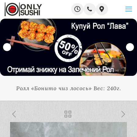
Ролл «Бонито чиз лосось» Вес: 240г.