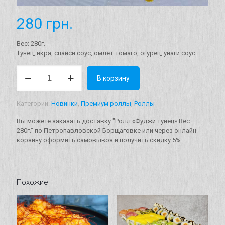
280
грн.
Вес: 280г.
Тунец, икра, спайси соус, омлет томаго, огурец, унаги соус.
Количество
В корзину
товара
Ролл
"Фуджи
Категории:
Новинки
,
Премиум роллы
,
Роллы
тунец"
Вес:
Вы можете заказать доставку "Ролл «Фуджи тунец» Вес:
280г.
280г." по Петропавловской Борщаговке или через онлайн-
корзину оформить самовывоз и получить скидку 5%
Похожие