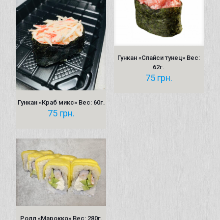
Гункан «Спайси тунец» Вес:
62г.
75
грн.
Гункан «Краб микс» Вес: 60г.
75
грн.
Ролл «Марокко» Вес: 280г.