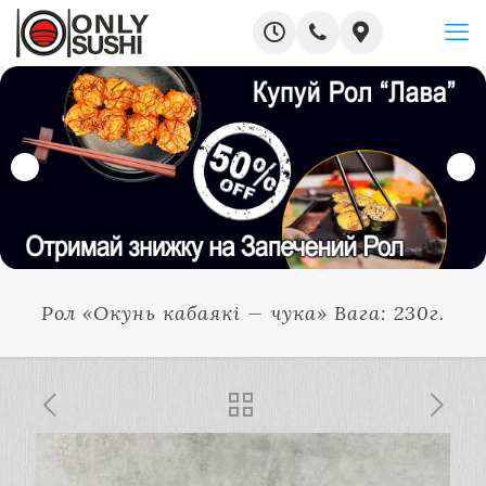
Рол «Окунь кабаякі — чука» Вага: 230г.