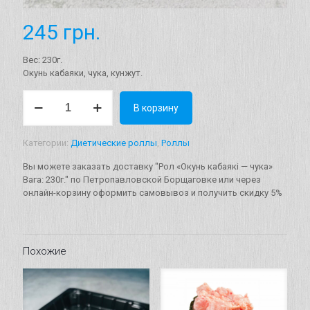
245
грн.
Вес: 230г.
Окунь кабаяки, чука, кунжут.
Количество
В корзину
товара
Рол
«Окунь
Категории:
Диетические роллы
,
Роллы
кабаякі
-
Вы можете заказать доставку "Рол «Окунь кабаякі — чука»
чука»
Вага: 230г." по Петропавловской Борщаговке или через
Вага:
онлайн-корзину оформить самовывоз и получить скидку 5%
230г.
Похожие