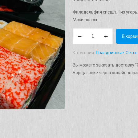
1 500 г
Филадельфия спешл, Чиз угорь,
Маки лосось.
Количество
В корзи
товара
Сет
Категории:
Праздничные
,
Сеты
"Мікс"
Вага:
Вы можете заказать доставку "С
1310г.
Борщаговке через онлайн-корзи