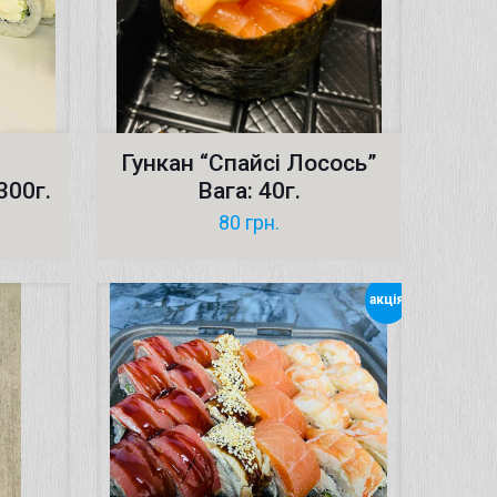
Гункан “Спайсі Лосось”
300г.
Вага: 40г.
80
грн.
акція