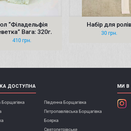
ол “Філадельфія
Набір для ролі
еветка” Вага: 320г.
30
грн.
410
грн.
КА ДОСТУПНА
МИ В
а Борщагівка
Південна Борщагівка
а
Петропавлівська Борщагівка
ка
Боярка
Святопетрівське