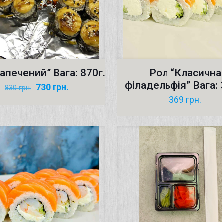
апечений” Вага: 870г.
Рол “Класична
філадельфія” Вага: 
Оригінальна
Поточна
730
грн.
830
грн.
ціна:
ціна:
369
грн.
830 грн..
730 грн..