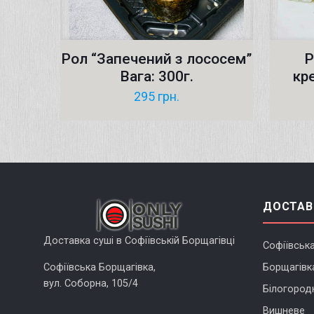
Рол “Запечений з лососем”
Р
Вага: 300г.
кр
295
грн.
ДОСТАВ
Доставка суші в Софіївській Борщагівці
Софіївськ
Софіївська Борщагівка,
Борщагівк
вул. Соборна, 105/4
Білогород
Вишневе