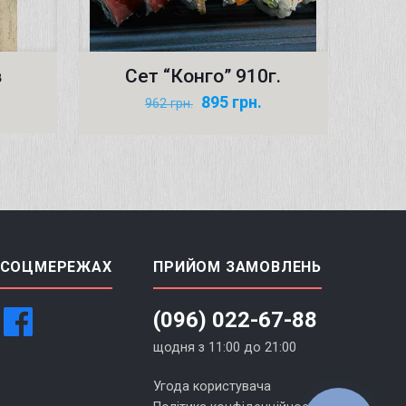
в
Сет “Конго” 910г.
Оригінальна
Поточна
895
грн.
962
грн.
ціна:
ціна:
962 грн..
895 грн..
 СОЦМЕРЕЖАХ
ПРИЙОМ ЗАМОВЛЕНЬ
(096) 022-67-88
щодня з 11:00 до 21:00
Угода користувача