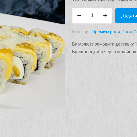
Рол
Додати
"Білий
Дракон"
Категорії:
Преміум роли
,
Роли
,
С
Вага:
310г.
Ви можете замовити доставку "Р
кількість
Борщагівці або через онлайн-к