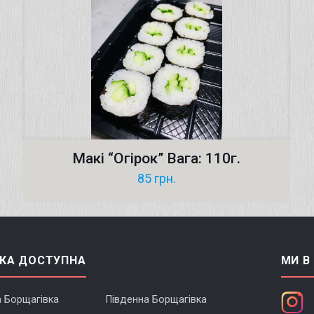
Макі “Oгірок” Вага: 110г.
85
грн.
КА ДОСТУПНА
МИ В
а Борщагівка
Південна Борщагівка