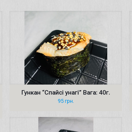
Гункан “Cпайсі унагi” Вага: 40г.
95
грн.