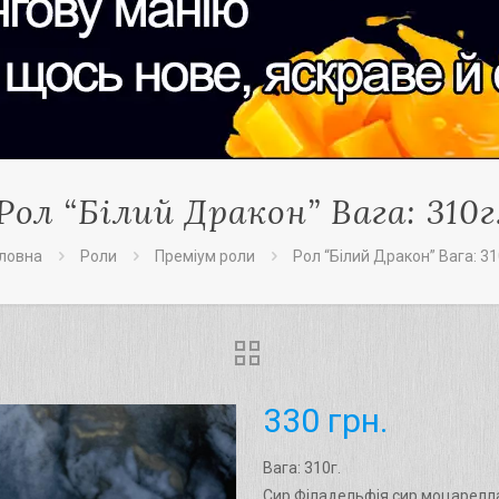
Рол “Білий Дракон” Вага: 310г
ловна
Роли
Преміум роли
Рол “Білий Дракон” Вага: 31
330
грн.
Вага: 310г.
Cир Філадельфія,сир моцарелла