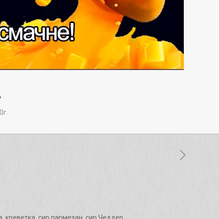
.
0г.
, креветка, сир пармезан, сир Чеддер.