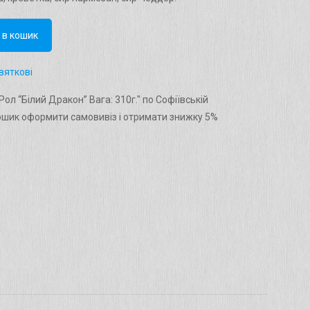
 в кошик
вяткові
ол “Білий Дракон” Вага: 310г." по Софіївській
ошик оформити самовивіз і отримати знижку 5%