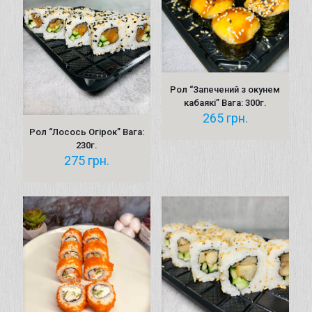
Рол “Запечений з окунeм
кабаякі” Вага: 300г.
265
грн.
Рол “Лосось Огірок” Вага:
230г.
275
грн.