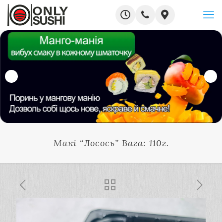
Макі “Лосось” Вага: 110г.