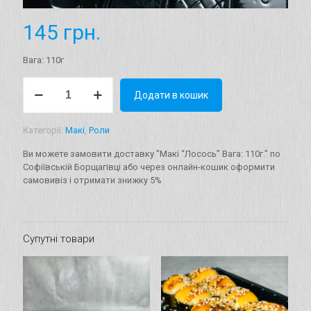
145
грн.
Вага: 110г
Макі
Додати в кошик
"Лосось"
Вага:
110г.
Категорії:
Макі
,
Роли
кількість
Ви можете замовити доставку "Макі “Лосось” Вага: 110г." по
Софіївській Борщагівці або через онлайн-кошик оформити
самовивіз і отримати знижку 5%
Супутні товари