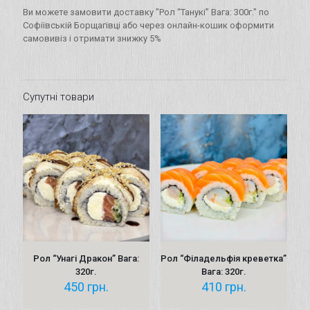
Ви можете замовити доставку "Рол “Танукі” Вага: 300г." по
Софіївській Борщагівці або через онлайн-кошик оформити
самовивіз і отримати знижку 5%
Супутні товари
Рол “Унагі Дракон” Вага:
Рол “Філадельфія креветка”
320г.
Вага: 320г.
450
грн.
410
грн.