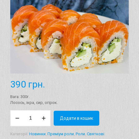
390
грн.
Вага: 300г.
Лосось, ікра, сир, огірок.
Рол
Додати в кошик
"Танукі"
Вага:
300г.
Категорії:
Новинки
,
Преміум роли
,
Роли
,
Святкові
кількість