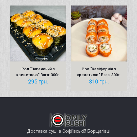
Рол “Запечений з
Рол “Каліфорнія з
креветкою” Вага: 300г.
креветкою” Вага: 300г.
295
грн.
310
грн.
Доставка суші в Софіївській Борщагівці