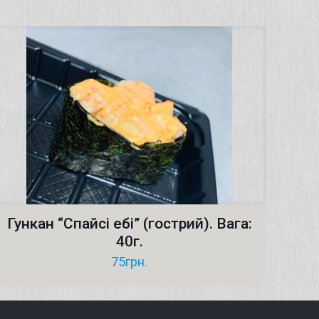
Гункан “Cпайсі ебі” (гострий). Вага:
40г.
75
грн.