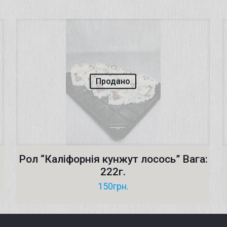
Продано
Рол “Каліфорнія кунжут лосось” Вага:
222г.
150
грн.