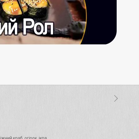
жний краб, огірок, ікра.