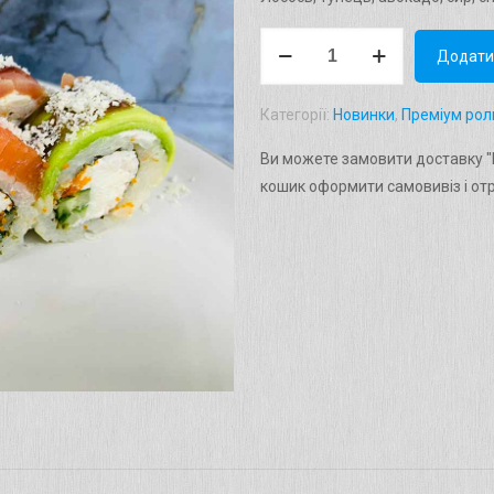
Рол
Додати
"Гавана"
Вага:
Категорії:
Новинки
,
Преміум рол
300г.
кількість
Ви можете замовити доставку "Р
кошик оформити самовивіз і от