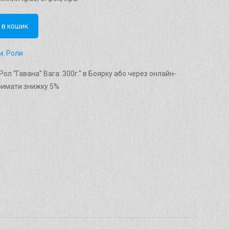
 в кошик
и
,
Роли
ол “Гавана” Вага: 300г." в Боярку або через онлайн-
римати знижку 5%