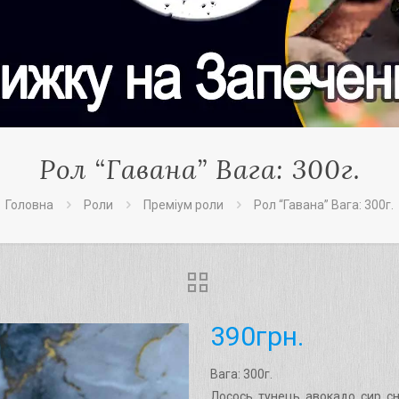
Рол “Гавана” Вага: 300г.
Головна
Роли
Преміум роли
Рол “Гавана” Вага: 300г.
390
грн.
Вага: 300г.
Лосось, тунець, авокадо, сир, сні