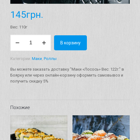
145
грн.
Вес: 110г
Количество
В корзину
товара
Маки
"Лосось"
Категории:
Маки
,
Роллы
Вес:
122г.
Вы можете заказать доставку "Маки «Лосось» Вес: 122г." в
Боярку или через онлайн-корзину оформить самовывоз и
получить скидку 5%
Похожие