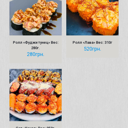
Ролл «Фуджи тунец» Вес:
Ролл «Лава» Вес: 310г
280г.
520
грн.
280
грн.