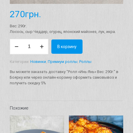
270
грн.
Вес: 290г.
Лосось, сыр Чеддер, огурец, японский майонез, лук, икра.
Количество
В корзину
товара
Ролл
"Инь-
Категории:
Новинки
,
Премиум роллы
,
Роллы
Янь"
Вес:
Вы можете заказать доставку "Ролл «Инь-Янь» Вес: 290г." в
290г.
Боярку или через онлайн-корзину оформить самовывоз и
получить скидку 5%
Похожие