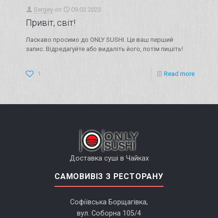
Sergey
on
09.03.2023
Привіт, світ!
Ласкаво просимо до ONLY SUSHI. Це ваш перший
запис. Відредагуйте або видаліть його, потім пишіть!
1
Read more
Доставка суші в Чайках
САМОВИВІЗ З РЕСТОРАНУ
Софіївська Борщагівка,
вул. Соборна 105/4