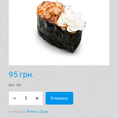
95
грн.
Вес: 40г.
Количество
В корзину
товара
Гункан
"Угорь
Категории:
Роллы
,
Суши
сыр"