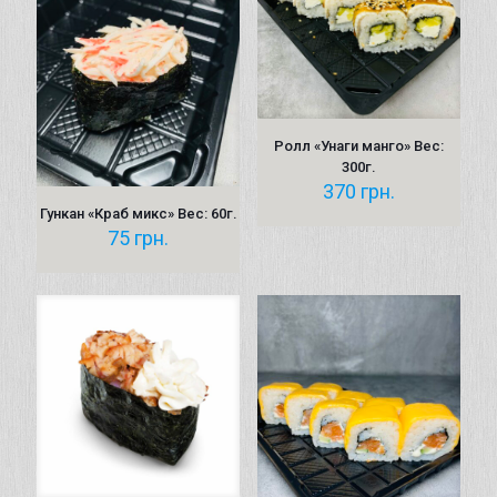
Ролл «Унаги манго» Вес:
300г.
370
грн.
Гункан «Краб микс» Вес: 60г.
75
грн.