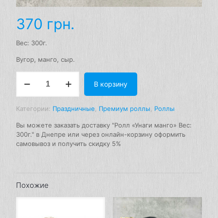
370
грн.
Вес: 300г.
Вугор, манго, сыр.
Количество
В корзину
товара
Ролл
"Унаги
Категории:
Праздничные
,
Премиум роллы
,
Роллы
манго"
Вес:
Вы можете заказать доставку "Ролл «Унаги манго» Вес:
300г.
300г." в Днепре или через онлайн-корзину оформить
самовывоз и получить скидку 5%
Похожие