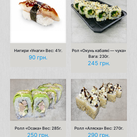
Нигири «Унаги» Вес: 41г.
Рол «Окунь кабаякі — чука»
Вага: 230г.
90
грн.
245
грн.
Ролл «Осака» Вес: 285г.
Ролл «Аляска» Вес: 270г.
250
грн.
290
грн.